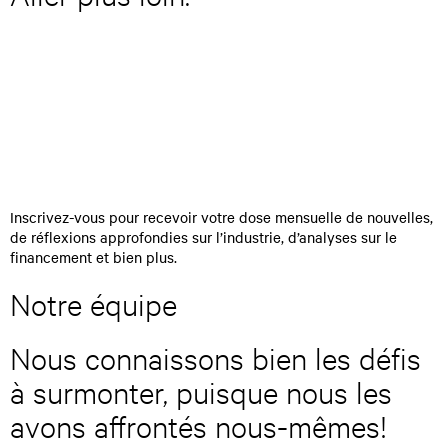
E
>
n
t
r
e
r
v
o
Inscrivez-vous pour recevoir votre dose mensuelle de nouvelles,
t
de réflexions approfondies sur l’industrie, d’analyses sur le
r
financement et bien plus.
e
c
Notre équipe
o
u
Nous connaissons bien les défis
r
r
à surmonter, puisque nous les
i
e
avons affrontés nous-mêmes!
l