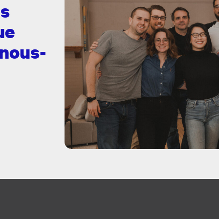
es
ue
 nous-