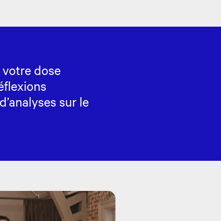
 votre dose
éflexions
 d’analyses sur le